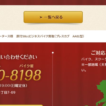
タース様 原付50ccビジネスバイク買取（プレスカブ AA01型）
バイク、スクー
※一部地域（天
い。
丁目7-69