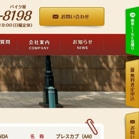
名 称
NDA
プレスカブ（AA0