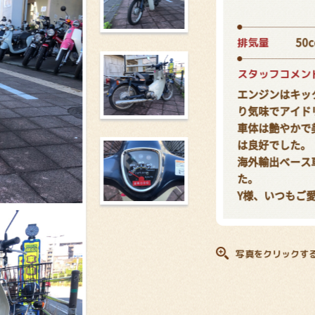
排気量
50c
スタッフコメン
エンジンはキッ
り気味でアイド
車体は艶やかで
は良好でした。
海外輸出ベース
た。
Y様、いつもご
写真をクリックす