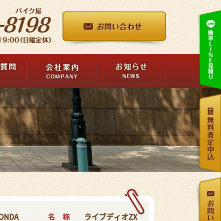
名 称
ONDA
ライブディオZX