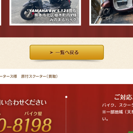
ータース様 原付スクーター（買取）
バイク、スクー
※一部地域（天
い。