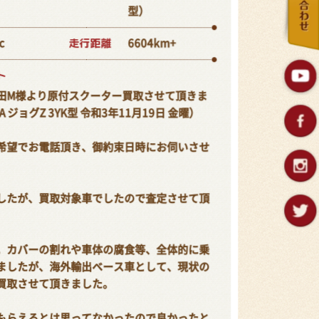
型）
走行距離
c
6604km+
ト
田M様より原付スクーター買取させて頂きま
A ジョグZ 3YK型 令和3年11月19日 金曜）
希望でお電話頂き、御約束日時にお伺いさせ
したが、買取対象車でしたので査定させて頂
。カバーの割れや車体の腐食等、全体的に乗
ましたが、海外輸出ベース車として、現状の
買取させて頂きました。
もらえるとは思ってなかったので良かったと