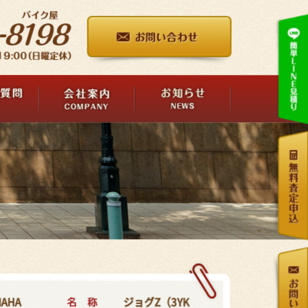
名 称
MAHA
ジョグZ（3YK