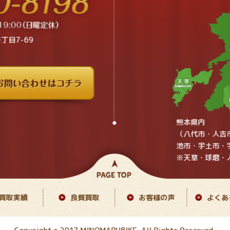
丁目7-69
熊本県内
（八代市・人吉
池市・宇土市・
※天草・球磨・
買取実績
良質買取
お客様の声
よくあ