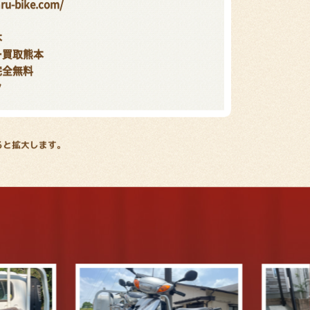
ru-bike.com/
本
ー買取熊本
完全無料
ク
ると拡大します。