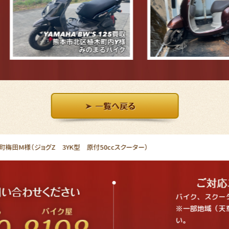
梅田M様（ジョグZ 3YK型 原付50ccスクーター）
バイク、スクー
※一部地域（天
い。