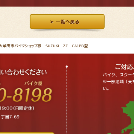
牟田市バイクショップ様 SUZUKI ZZ CA1PB型
バイク、スクー
※一部地域（天
い。
丁目7-69