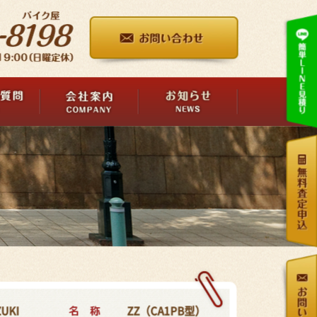
名 称
UKI
ZZ（CA1PB型）