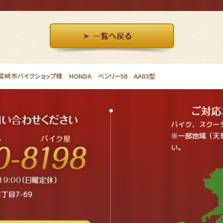
崎市バイクショップ様 HONDA ベンリー50 AA03型
バイク、スクー
※一部地域（天
い。
丁目7-69