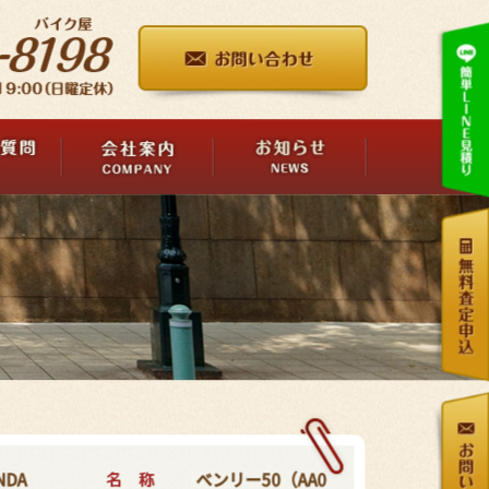
名 称
NDA
ベンリー50（AA0