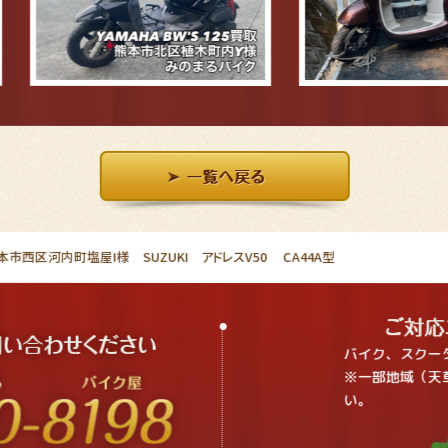
西区河内町塩屋I様 SUZUKI アドレスV50 CA44A型
バイク、スクー
※一部地域（天
い。