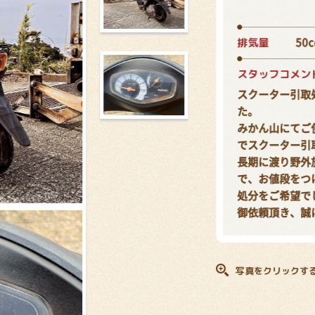
排気量
50c
スタッフコメン
スクーター引取
た。
みかん山にてご
でスクーター引
長期に渡り野外
で、お値段をつ
処分をご希望で
御依頼頂き、誠
写真をクリックす