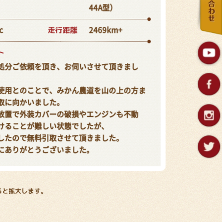
44A型）
走行距離
c
2469km+
ト
処分ご依頼を頂き、お伺いさせて頂きまし
使用とのことで、みかん農道を山の上の方ま
取に向かいました。
放置で外装カバーの破損やエンジンも不動
けることが難しい状態でしたが、
したので無料引取させて頂きました。
にありがとうございました。
ると拡大します。