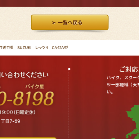
T様 SUZUKI レッツ4 CA42A型
バイク、スクー
※一部地域（天
い。
丁目7-69