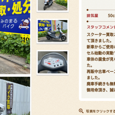
排気量
50c
スタッフコメン
スクーター買取
て頂きました。
新車からご使用
セル始動の実動
車体の腐食が見
た。
再販中古車ベー
ました。
廃車手続きも無
御用命頂き、誠
写真をクリックす