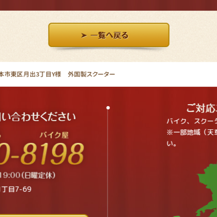
本市東区月出3丁目Y様 外国製スクーター
バイク、スクー
※一部地域（天
い。
丁目7-69