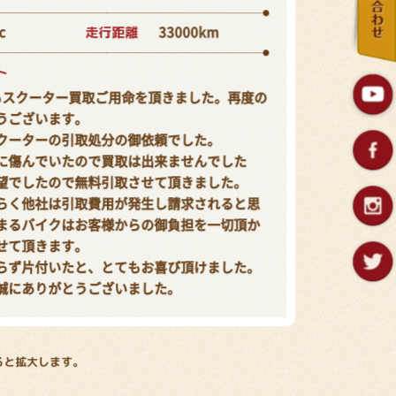
走行距離
c
33000km
ト
もスクーター買取ご用命を頂きました。再度の
うございます。
クーターの引取処分の御依頼でした。
に傷んでいたので買取は出来ませんでした
望でしたので無料引取させて頂きました。
らく他社は引取費用が発生し請求されると思
まるバイクはお客様からの御負担を一切頂か
せて頂きます。
らず片付いたと、とてもお喜び頂けました。
誠にありがとうございました。
ると拡大します。