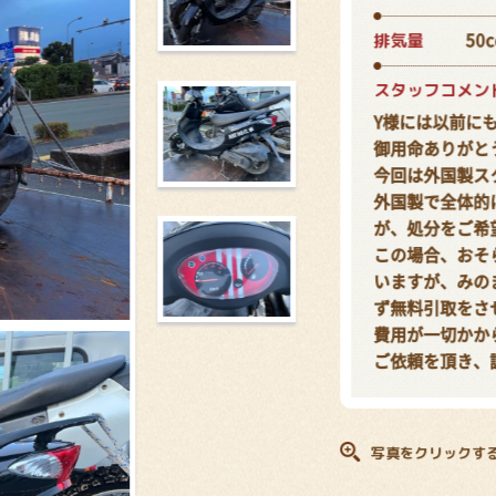
排気量
50c
スタッフコメン
Y様には以前に
御用命ありがと
今回は外国製ス
外国製で全体的
が、処分をご希
この場合、おそ
いますが、みの
ず無料引取をさ
費用が一切かか
ご依頼を頂き、
写真をクリックす