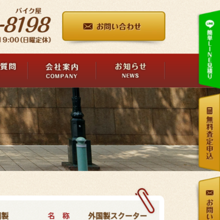
名 称
国製
外国製スクーター