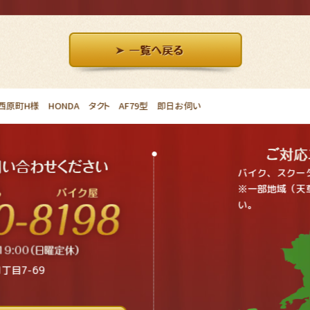
原町H様 HONDA タクト AF79型 即日お伺い
バイク、スクー
※一部地域（天
い。
丁目7-69