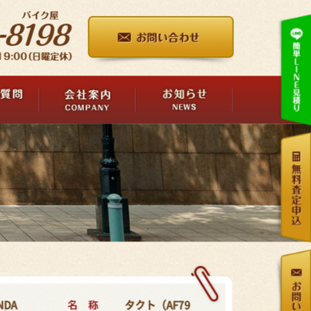
名 称
NDA
タクト（AF79