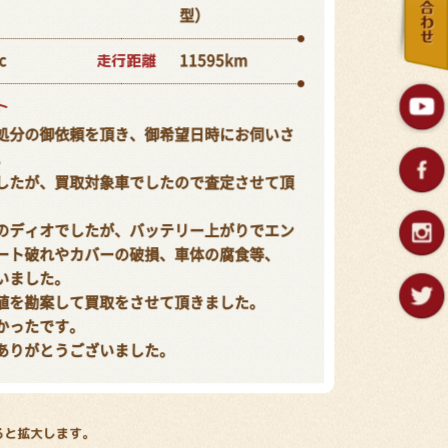
型）
走行距離
c
11595km
ト
処分の御依頼を頂き、御希望日時にお伺いさ
。
したが、買取対象車でしたので査定させて頂
のディオでしたが、バッテリー上がりでエン
ート破れやカバーの破損、車体の腐食等、
いました。
値を勘案して買取をさせて頂きました。
かったです。
ありがとうございました。
ると拡大します。