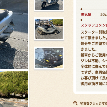
排気量
50c
スタッフコメン
スクーター引取
せて頂きました
処分をご希望で
きました。
新車からご使用
ジンは不動、シ
全体的に傷んで
ですが、車両価
お喜び頂けて良
御用命頂き誠に
写真をクリックす