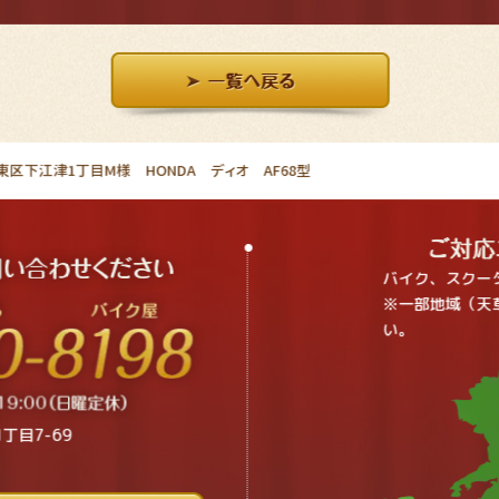
区下江津1丁目M様 HONDA ディオ AF68型
バイク、スクー
※一部地域（天
い。
丁目7-69