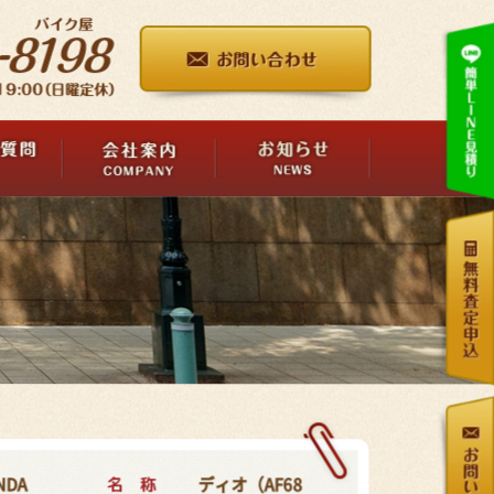
名 称
NDA
ディオ（AF68