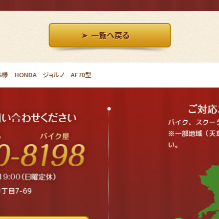
様 HONDA ジョルノ AF70型
バイク、スクー
※一部地域（天
い。
丁目7-69