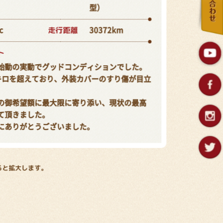
型）
走行距離
c
30372km
ト
始動の実動でグッドコンディションでした。
キロを超えており、外装カバーのすり傷が目立
の御希望額に最大限に寄り添い、現状の最高
て頂きました。
にありがとうございました。
ると拡大します。