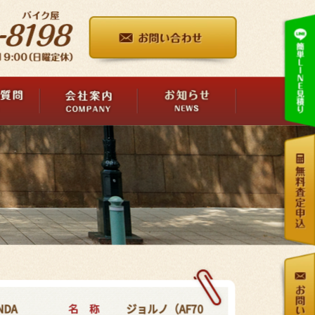
名 称
NDA
ジョルノ（AF70