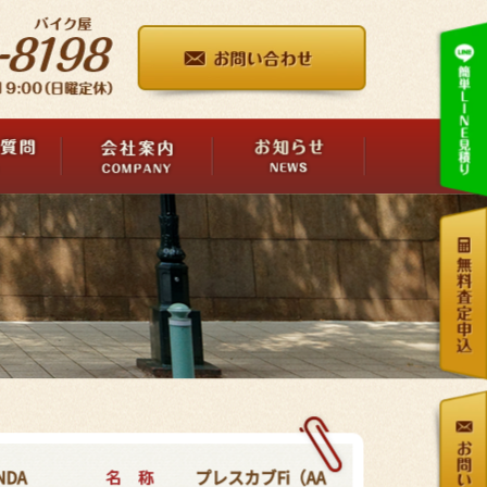
名 称
NDA
プレスカブFi（AA