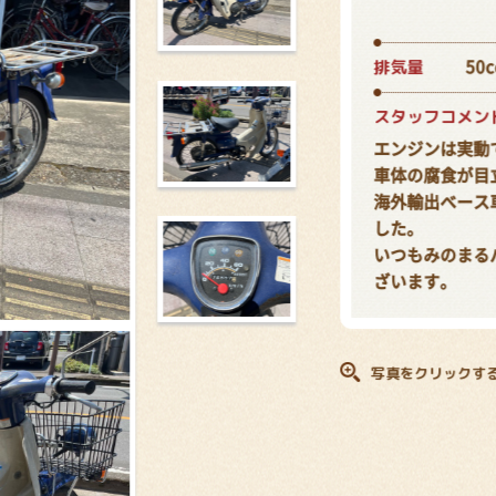
排気量
50c
スタッフコメン
エンジンは実動
車体の腐食が目
海外輸出ベース
した。
いつもみのまる
ざいます。
写真をクリックす