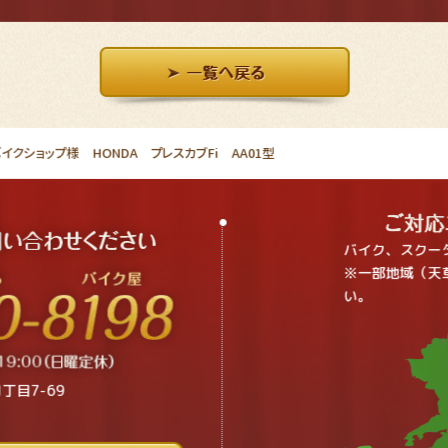
クショップ様 HONDA プレスカブFi AA01型
バイク、スクー
※一部地域（天
い。
丁目7-69