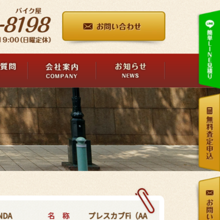
名 称
NDA
プレスカブFi（AA