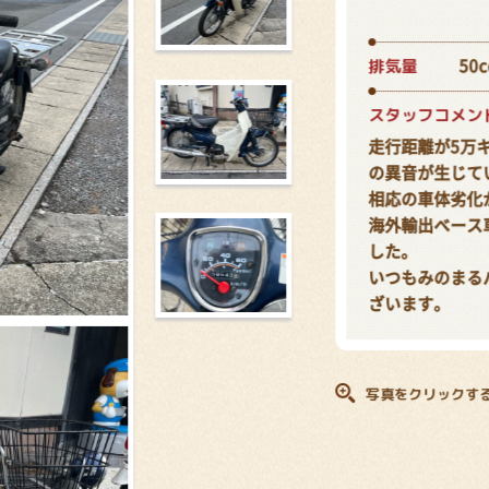
排気量
50c
スタッフコメン
走行距離が5万
の異音が生じて
相応の車体劣化
海外輸出ベース
した。
いつもみのまる
ざいます。
写真をクリックす