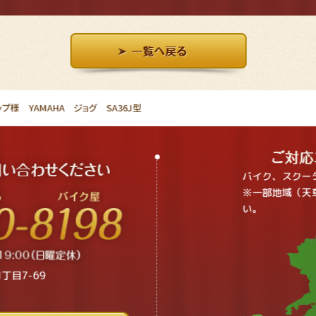
様 YAMAHA ジョグ SA36J型
バイク、スクー
※一部地域（天
い。
丁目7-69