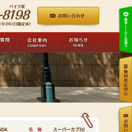
名 称
NDA
スーパーカブ50