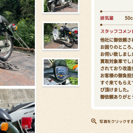
排気量
50c
スタッフコメン
他社に御依頼さ
お困りのところ
お伺い致しまし
買取対象車でし
されており改造
お客様の御負担
すぐ来てもらえ
び頂けました。
御依頼ありがと
写真をクリックす