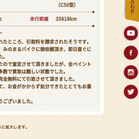
（C50型）
走行距離
c
35818km
ト
れたところ、引取料を請求されたそうです。
、みのまるバイクに御依頼頂き、即日直ぐに
た。
たので査定させて頂きましたが、全ペイント
多数で買取は難しい状態でした。
完全無料にて引取させて頂きました。
て、お金がかからず処分できたととてもお喜
うございました。
ると拡大します。