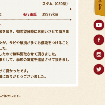
スタム（C50型）
走行距離
c
39979km
ト
頼を頂き、御希望日時にお伺いさせて頂きま
たが、サビや破損が多くお値段をつけること
した。
したので無料引取させて頂きました。
車として、季節の味覚を進呈させて頂きまし
けて良かったです。
誠にありがとうございました。
ると拡大します。