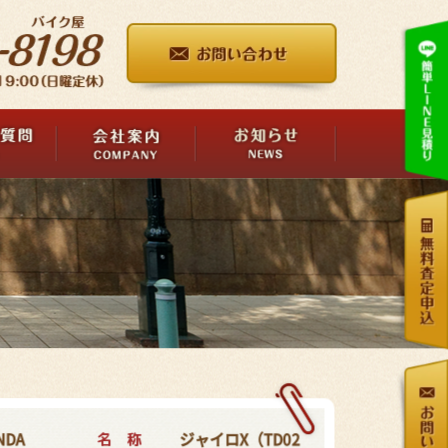
名 称
NDA
ジャイロX（TD02