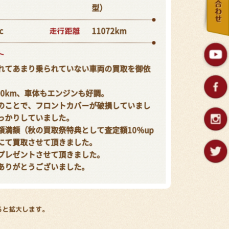
型）
走行距離
c
11072km
ト
れてあまり乗られていない車両の買取を御依
00km、車体もエンジンも好調。
のことで、フロントカバーが破損していまし
っかりしていました。
額満額（秋の買取祭特典として査定額10％up
にて買取させて頂きました。
プレゼントさせて頂きました。
ありがとうございました。
ると拡大します。