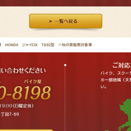
 HONDA ジャイロX TD02型 ※秋の買取祭対象車
バイク、スクー
※一部地域（天
い。
丁目7-69