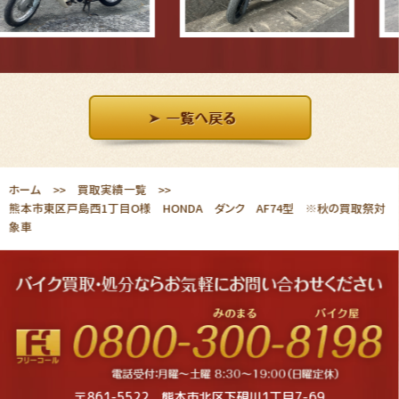
ホーム
買取実績一覧
熊本市東区戸島西1丁目O様 HONDA ダンク AF74型 ※秋の買取祭対
象車
〒861-5522 熊本市北区下硯川1丁目7-69