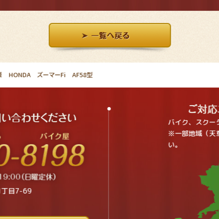
HONDA ズーマーFi AF58型
バイク、スクー
※一部地域（天
い。
丁目7-69