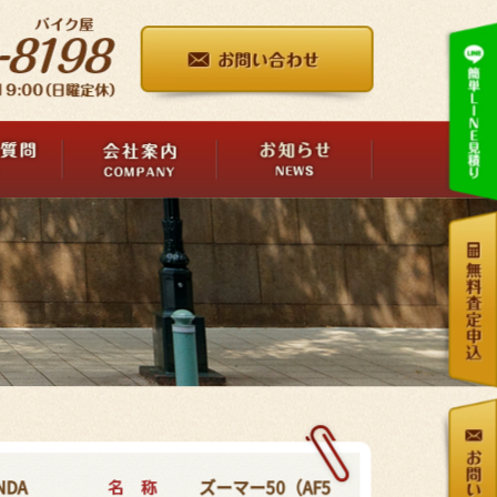
名 称
NDA
ズーマー50（AF5