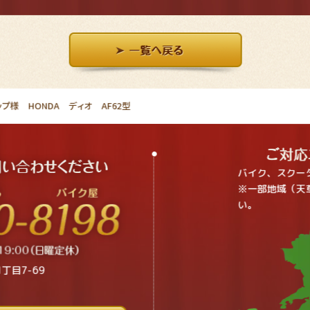
プ様 HONDA ディオ AF62型
バイク、スクー
※一部地域（天
い。
丁目7-69