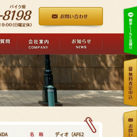
名 称
NDA
ディオ（AF62