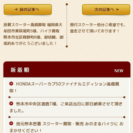
良質スクーター高価買取 福岡県大
原付スクーター処分ご希望でも、
牟田市東萩尾町S様、バイク買取
査定させて頂いております！
熊本市北区楠野町K様、御依頼、御
成約ありがとうございました！
HONDAスーパーカブ50ファイナルエディション高価買
取！
熊本市中央区渡鹿T様、ご来店当日に即日納車させて頂き
ました。
地元熊本密着 スクーター買取・販売 みのまるバイクに お
まかせください！