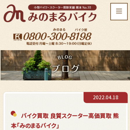
t
o
g
g
l
e
n
a
v
i
g
a
t
2022.04.18
i
o
n
バイク買取 良質スクーター高価買取 熊
本「みのまるバイク」