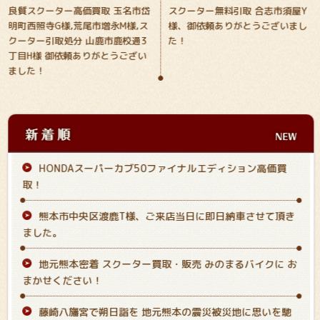
良質スクーター高価買取 玉名市岱
スクーター無料引取 合志市須屋Y
明町西照寺G様,荒尾市増永M様,ス
様、御依頼ありがとうございまし
クーター引取処分 山鹿市鹿校通3
た！
丁目H様 御依頼ありがとうござい
ました！
HONDAスーパーカブ50ファイナルエディション高価買
取！
熊本市中央区渡鹿T様、ご来店当日に即日納車させて頂き
ました。
地元熊本密着 スクーター買取・販売 みのまるバイクに お
まかせください！
藤崎八旛宮で朔日詣を 地元熊本の震災被災地に思いを馳