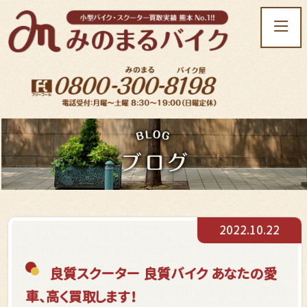
t
o
g
g
l
e
n
a
v
i
g
a
t
2022.10.22
i
o
n
良質スクーター 良質バイク あなたの愛
車、高く買取します！