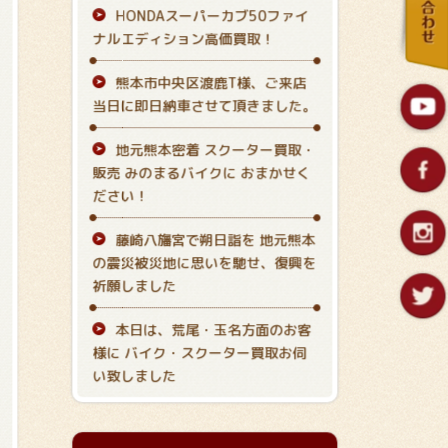
HONDAスーパーカブ50ファイ
ナルエディション高価買取！
熊本市中央区渡鹿T様、ご来店
当日に即日納車させて頂きました。
地元熊本密着 スクーター買取・
販売 みのまるバイクに おまかせく
ださい！
藤崎八旛宮で朔日詣を 地元熊本
の震災被災地に思いを馳せ、復興を
祈願しました
本日は、荒尾・玉名方面のお客
様に バイク・スクーター買取お伺
い致しました