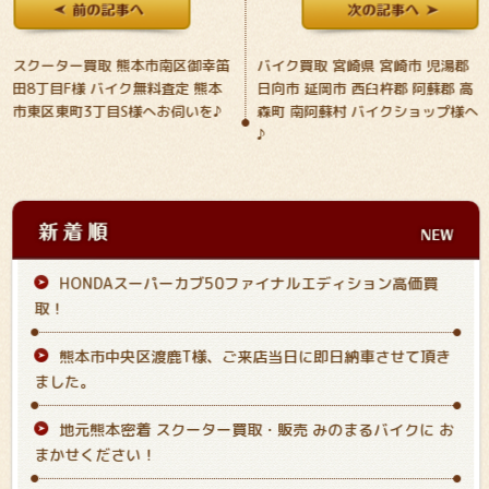
スクーター買取 熊本市南区御幸笛
バイク買取 宮崎県 宮崎市 児湯郡
田8丁目F様 バイク無料査定 熊本
日向市 延岡市 西臼杵郡 阿蘇郡 高
市東区東町3丁目S様へお伺いを♪
森町 南阿蘇村 バイクショップ様へ
♪
HONDAスーパーカブ50ファイナルエディション高価買
取！
熊本市中央区渡鹿T様、ご来店当日に即日納車させて頂き
ました。
地元熊本密着 スクーター買取・販売 みのまるバイクに お
まかせください！