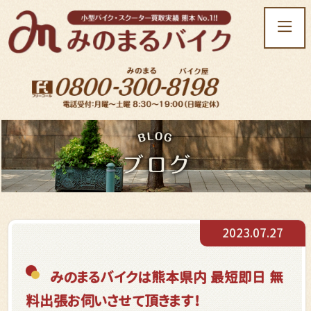
t
o
g
g
l
e
n
a
v
i
g
a
t
2023.07.27
i
o
n
みのまるバイクは熊本県内 最短即日 無
料出張お伺いさせて頂きます！