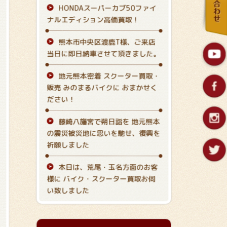
HONDAスーパーカブ50ファイ
ナルエディション高価買取！
熊本市中央区渡鹿T様、ご来店
当日に即日納車させて頂きました。
地元熊本密着 スクーター買取・
販売 みのまるバイクに おまかせく
ださい！
藤崎八旛宮で朔日詣を 地元熊本
の震災被災地に思いを馳せ、復興を
祈願しました
本日は、荒尾・玉名方面のお客
様に バイク・スクーター買取お伺
い致しました