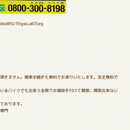
PdkoWSUTtIgwLaKl3ieg
！
切頂きません。廃車手続きも無料でお承りいたします。完全無料で
でいるバイクでも出来うる限りお値段を付けて買取、買取出来ない
いております。
分専門