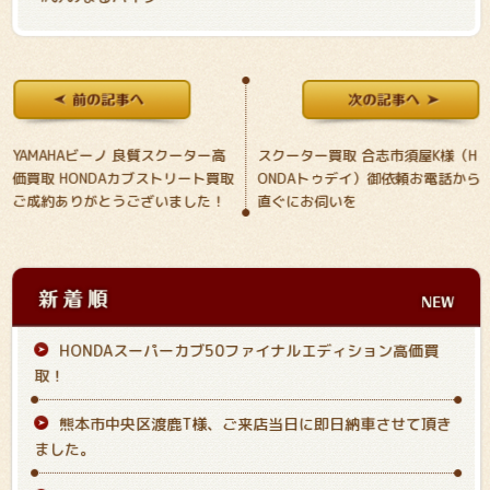
YAMAHAビーノ 良質スクーター高
スクーター買取 合志市須屋K様（H
価買取 HONDAカブストリート買取
ONDAトゥデイ）御依頼お電話から
ご成約ありがとうございました！
直ぐにお伺いを
HONDAスーパーカブ50ファイナルエディション高価買
取！
熊本市中央区渡鹿T様、ご来店当日に即日納車させて頂き
ました。