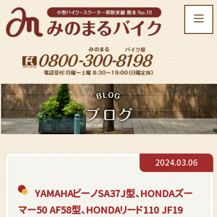
t
o
g
g
l
e
n
a
v
i
g
a
t
2024.03.06
i
o
n
YAMAHAビーノSA37J型、HONDAズー
マー50 AF58型、HONDAリード110 JF19