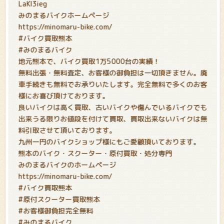
LaKl3ieg
みのまるバイクホームページ
https://minomaru-bike.com/
#バイク買取熊本
#みのまるバイク
地元熊本で、バイク買取1万5000台の実績！
無料出張・無料査定、お客様の御負担は一切頂きません。廃
車手続きも無料でお承りいたします。完全無料で多くのお客
様にお喜び頂けております。
良いバイクは高く買取、古いバイクや傷んでいるバイクでも
出来うる限りお値段を付けて買取、買取出来ないバイクは無
料引取させて頂いております。
九州一円のバイクショップ様にもご愛顧頂いております。
熊本のバイク・スクーター・原付買取・処分専門
みのまるバイクのホームページ
https://minomaru-bike.com/
#バイク買取熊本
#原付スクーター買取熊本
#お客様御負担完全無料
#みのまるバイク