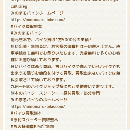
LaKl3ieg
みのまるバイクホームページ
https://minomaru-bike.com/
#バイク買取熊本
#みのまるバイク
地元熊本で、バイク買取1万5000台の実績！
無料出張・無料査定、お客様の御負担は一切頂きません。廃
車手続きも無料でお承りいたします。完全無料で多くのお客
様にお喜び頂けております。
良いバイクは高く買取、古いバイクや傷んでいるバイクでも
出来うる限りお値段を付けて買取、買取出来ないバイクは無
料引取させて頂いております。
九州一円のバイクショップ様にもご愛顧頂いております。
熊本のバイク・スクーター・原付買取・処分専門
みのまるバイクのホームページ
https://minomaru-bike.com/
#バイク買取熊本
#原付スクーター買取熊本
#お客様御負担完全無料