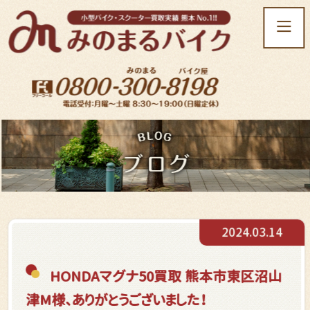
t
o
g
g
l
e
n
a
v
i
g
a
t
2024.03.14
i
o
n
HONDAマグナ50買取 熊本市東区沼山
津M様、ありがとうございました！