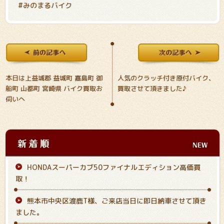
#みのまるバイク
本日は上益城郡 益城町 嘉島町 御
人気のクラッチ付き原付バイク、
船町 山都町 宮崎県 バイク買取お
買取させて頂きました♪
伺いへ
HONDAスーパーカブ50ファイナルエディション高価買
取！
熊本市中央区渡鹿T様、ご来店当日に即日納車させて頂き
ました。