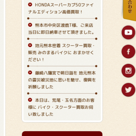
HONDAスーパーカブ50ファイ
ナルエディション高価買取！
熊本市中央区渡鹿T様、ご来店
当日に即日納車させて頂きました。
地元熊本密着 スクーター買取・
販売 みのまるバイクに おまかせく
ださい！
藤崎八旛宮で朔日詣を 地元熊本
の震災被災地に思いを馳せ、復興を
祈願しました
本日は、荒尾・玉名方面のお客
様に バイク・スクーター買取お伺
い致しました