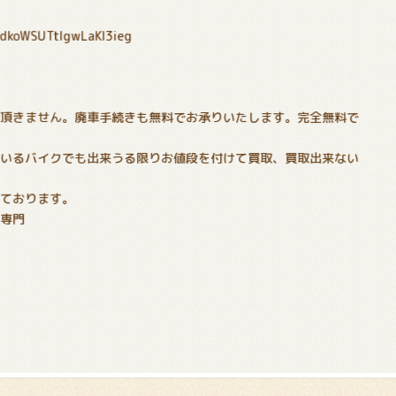
PdkoWSUTtIgwLaKl3ieg
！
切頂きません。廃車手続きも無料でお承りいたします。完全無料で
でいるバイクでも出来うる限りお値段を付けて買取、買取出来ない
いております。
分専門