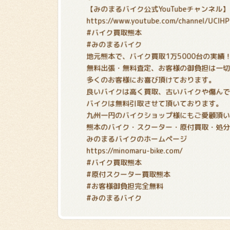
【みのまるバイク公式YouTubeチャンネル】
https://www.youtube.com/channel/UCIH
#バイク買取熊本
#みのまるバイク
地元熊本で、バイク買取1万5000台の実績
無料出張・無料査定、お客様の御負担は一
多くのお客様にお喜び頂けております。
良いバイクは高く買取、古いバイクや傷ん
バイクは無料引取させて頂いております。
九州一円のバイクショップ様にもご愛顧頂
熊本のバイク・スクーター・原付買取・処
みのまるバイクのホームページ
https://minomaru-bike.com/
#バイク買取熊本
#原付スクーター買取熊本
#お客様御負担完全無料
#みのまるバイク