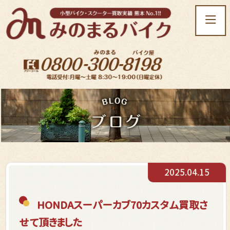
t
o
g
g
l
e
n
a
v
i
g
a
t
2025.04.15
i
o
n
HONDAスーパーカブ70カスタム買取さ
せて頂きました