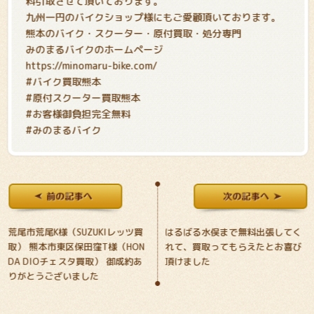
料引取させて頂いております。
九州一円のバイクショップ様にもご愛顧頂いております。
熊本のバイク・スクーター・原付買取・処分専門
みのまるバイクのホームページ
https://minomaru-bike.com/
#バイク買取熊本
#原付スクーター買取熊本
#お客様御負担完全無料
#みのまるバイク
荒尾市荒尾K様（SUZUKIレッツ買
はるばる水俣まで無料出張してく
取） 熊本市東区保田窪T様（HON
れて、買取ってもらえたとお喜び
DA DIOチェスタ買取） 御成約あ
頂けました
りがとうございました