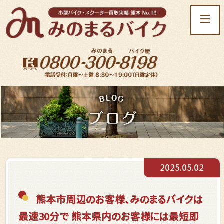
t
o
g
g
l
e
n
a
v
i
g
a
t
2025.05.02
i
o
n
熊本市周辺のお客様、みのまるバイクは
最速30分で 熊本県内のお客様には最短即