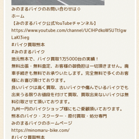
みのまるバイクのお問い合わせは⇩
ホーム
【みのまるバイク公式YouTubeチャンネル】
https://www.youtube.com/channel/UCIHPdkoWSUTtIgw
LaKl3ieg
#バイク買取熊本
#みのまるバイク
地元熊本で、バイク買取1万5000台の実績！
無料出張・無料査定、お客様の御負担は一切頂きません。廃
車手続きも無料でお承りいたします。完全無料で多くのお客
様にお喜び頂けております。
良いバイクは高く買取、古いバイクや傷んでいるバイクでも
出来うる限りお値段を付けて買取、買取出来ないバイクは無
料引取させて頂いております。
九州一円のバイクショップ様にもご愛顧頂いております。
熊本のバイク・スクーター・原付買取・処分専門
みのまるバイクのホームページ
https://minomaru-bike.com/
#バイク買取熊本