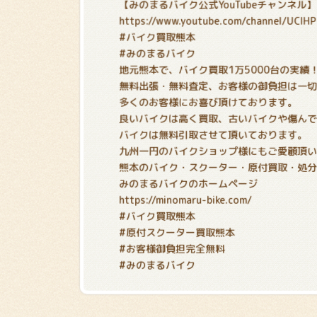
【みのまるバイク公式YouTubeチャンネル】
https://www.youtube.com/channel/UCIH
#バイク買取熊本
#みのまるバイク
地元熊本で、バイク買取1万5000台の実績
無料出張・無料査定、お客様の御負担は一
多くのお客様にお喜び頂けております。
良いバイクは高く買取、古いバイクや傷ん
バイクは無料引取させて頂いております。
九州一円のバイクショップ様にもご愛顧頂
熊本のバイク・スクーター・原付買取・処
みのまるバイクのホームページ
https://minomaru-bike.com/
#バイク買取熊本
#原付スクーター買取熊本
#お客様御負担完全無料
#みのまるバイク