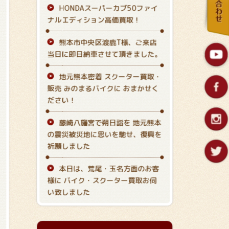
HONDAスーパーカブ50ファイ
ナルエディション高価買取！
熊本市中央区渡鹿T様、ご来店
当日に即日納車させて頂きました。
地元熊本密着 スクーター買取・
販売 みのまるバイクに おまかせく
ださい！
藤崎八旛宮で朔日詣を 地元熊本
の震災被災地に思いを馳せ、復興を
祈願しました
本日は、荒尾・玉名方面のお客
様に バイク・スクーター買取お伺
い致しました