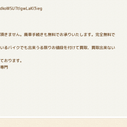
PdkoWSUTtIgwLaKl3ieg
！
切頂きません。廃車手続きも無料でお承りいたします。完全無料で
でいるバイクでも出来うる限りお値段を付けて買取、買取出来ない
いております。
分専門