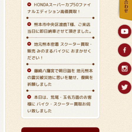
HONDAスーパーカブ50ファイ
ナルエディション高価買取！
熊本市中央区渡鹿T様、ご来店
当日に即日納車させて頂きました。
地元熊本密着 スクーター買取・
販売 みのまるバイクに おまかせく
ださい！
藤崎八旛宮で朔日詣を 地元熊本
の震災被災地に思いを馳せ、復興を
祈願しました
本日は、荒尾・玉名方面のお客
様に バイク・スクーター買取お伺
い致しました