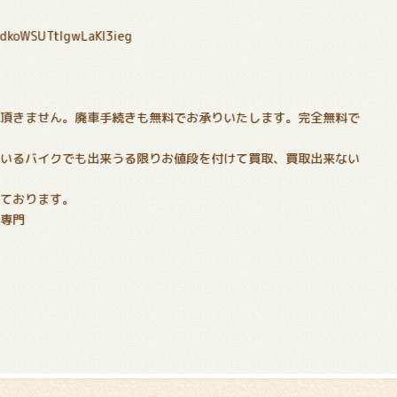
PdkoWSUTtIgwLaKl3ieg
！
切頂きません。廃車手続きも無料でお承りいたします。完全無料で
でいるバイクでも出来うる限りお値段を付けて買取、買取出来ない
いております。
分専門