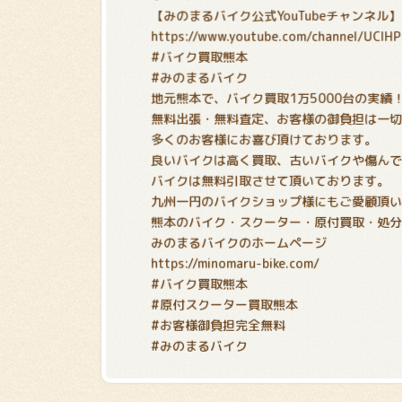
【みのまるバイク公式YouTubeチャンネル】
https://www.youtube.com/channel/UCIH
#バイク買取熊本
#みのまるバイク
地元熊本で、バイク買取1万5000台の実績
無料出張・無料査定、お客様の御負担は一
多くのお客様にお喜び頂けております。
良いバイクは高く買取、古いバイクや傷ん
バイクは無料引取させて頂いております。
九州一円のバイクショップ様にもご愛顧頂
熊本のバイク・スクーター・原付買取・処
みのまるバイクのホームページ
https://minomaru-bike.com/
#バイク買取熊本
#原付スクーター買取熊本
#お客様御負担完全無料
#みのまるバイク