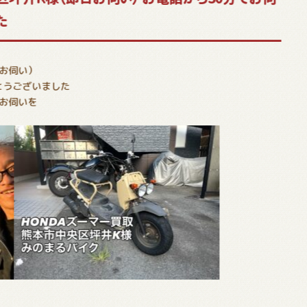
た
日お伺い）
とうございました
へお伺いを