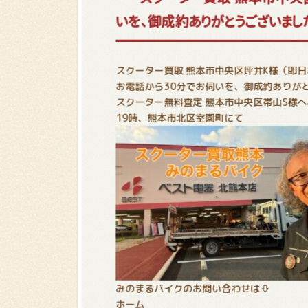
いを、御成約ありがとうございまし
スクーター買取 熊本市中央区坪井K様（即
お電話から30分でお伺いを、御成約ありが
スクーター無料査定 熊本市中央区帯山S様
19時、熊本市北区室園町にて
みのまるバイクのお問い合わせは⇩
ホーム