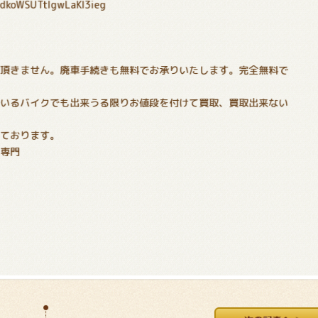
PdkoWSUTtIgwLaKl3ieg
！
切頂きません。廃車手続きも無料でお承りいたします。完全無料で
でいるバイクでも出来うる限りお値段を付けて買取、買取出来ない
いております。
分専門