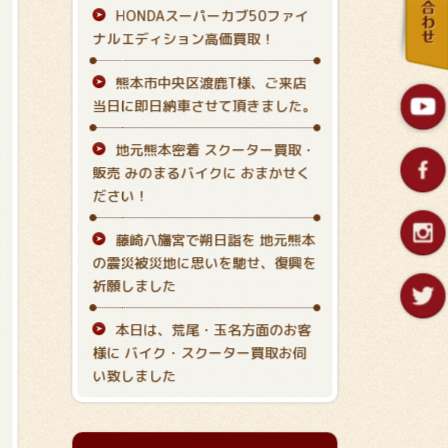
HONDAスーパーカブ50ファイ
ナルエディション高価買取！
熊本市中央区渡鹿T様、ご来店
当日に即日納車させて頂きました。
地元熊本密着 スクーター買取・
販売 みのまるバイクに おまかせく
ださい！
藤崎八旛宮で朔日詣を 地元熊本
の震災被災地に思いを馳せ、復興を
祈願しました
本日は、荒尾・玉名方面のお客
様に バイク・スクーター買取お伺
い致しました