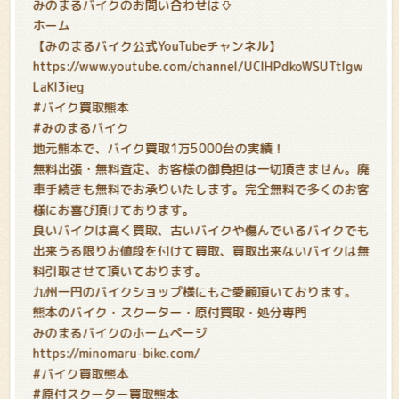
みのまるバイクのお問い合わせは⇩
ホーム
【みのまるバイク公式YouTubeチャンネル】
https://www.youtube.com/channel/UCIHPdkoWSUTtIgw
LaKl3ieg
#バイク買取熊本
#みのまるバイク
地元熊本で、バイク買取1万5000台の実績！
無料出張・無料査定、お客様の御負担は一切頂きません。廃
車手続きも無料でお承りいたします。完全無料で多くのお客
様にお喜び頂けております。
良いバイクは高く買取、古いバイクや傷んでいるバイクでも
出来うる限りお値段を付けて買取、買取出来ないバイクは無
料引取させて頂いております。
九州一円のバイクショップ様にもご愛顧頂いております。
熊本のバイク・スクーター・原付買取・処分専門
みのまるバイクのホームページ
https://minomaru-bike.com/
#バイク買取熊本
#原付スクーター買取熊本