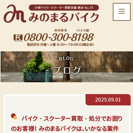
t
o
g
g
l
e
n
a
v
i
g
a
t
2025.09.01
i
o
n
バイク・スクーター買取・処分でお困り
のお客様！ みのまるバイクは、いかなる案件