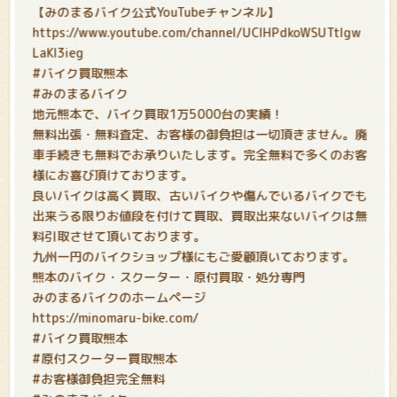
【みのまるバイク公式YouTubeチャンネル】
https://www.youtube.com/channel/UCIHPdkoWSUTtIgw
LaKl3ieg
#バイク買取熊本
#みのまるバイク
地元熊本で、バイク買取1万5000台の実績！
無料出張・無料査定、お客様の御負担は一切頂きません。廃
車手続きも無料でお承りいたします。完全無料で多くのお客
様にお喜び頂けております。
良いバイクは高く買取、古いバイクや傷んでいるバイクでも
出来うる限りお値段を付けて買取、買取出来ないバイクは無
料引取させて頂いております。
九州一円のバイクショップ様にもご愛顧頂いております。
熊本のバイク・スクーター・原付買取・処分専門
みのまるバイクのホームページ
https://minomaru-bike.com/
#バイク買取熊本
#原付スクーター買取熊本
#お客様御負担完全無料