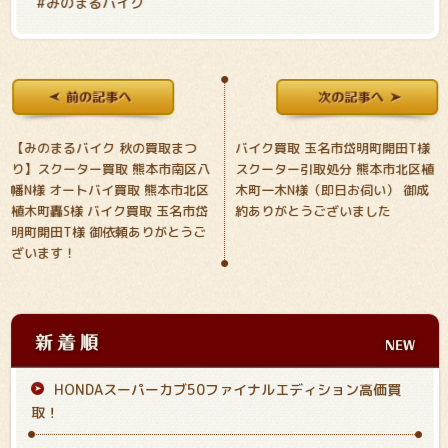
#みのまるバイク
【みのまるバイク 秋の買取まつ
バイク買取 玉名市岱明町開田T様
り】
スクーター買取 熊本市南区八
スクーター引取処分 熊本市北区植
幡N様 オートバイ買取 熊本市北区
木町一木N様（即日お伺い） 御成
植木町轟S様 バイク買取 玉名市岱
約ありがとうございました
明町開田T様 御依頼ありがとうご
ざいます！
HONDAスーパーカブ50ファイナルエディション高価買
取！