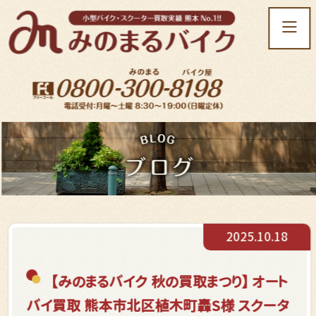
t
o
g
g
l
e
n
a
v
i
g
a
t
2025.10.18
i
o
n
【みのまるバイク 秋の買取まつり】
オート
バイ買取 熊本市北区植木町轟S様 スクータ