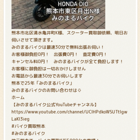
熊本市北区清水亀井町K様、スクーター買取御依頼、明日お
伺いさせて頂きます。
みのまるバイクは最速30分で無料出張お伺い！
お客様御負担0円！ 出張費0円！ 査定費0円！
キャンセル料0円！ みのまるバイクが全て負担します！
お客様に御負担は一切おかけしません
お電話から最速30分でお伺いします
熊本で25年「みのまるバイク」
みのまるバイクのお問い合わせは⇩
ホーム
【みのまるバイク公式YouTubeチャンネル】
https://www.youtube.com/channel/UCIHPdkoWSUTtIgw
LaKl3ieg
#バイク買取熊本
#みのまるバイク