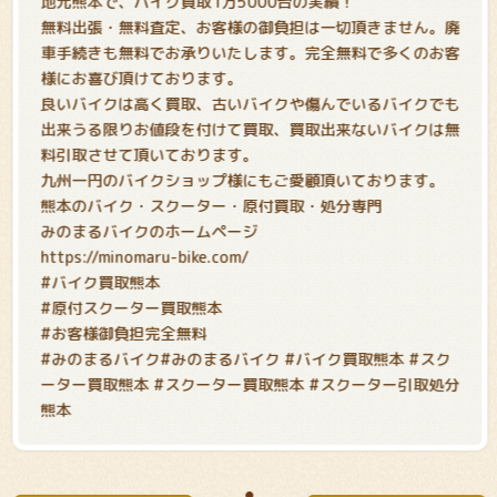
地元熊本で、バイク買取1万5000台の実績！
無料出張・無料査定、お客様の御負担は一切頂きません。廃
車手続きも無料でお承りいたします。完全無料で多くのお客
様にお喜び頂けております。
良いバイクは高く買取、古いバイクや傷んでいるバイクでも
出来うる限りお値段を付けて買取、買取出来ないバイクは無
料引取させて頂いております。
九州一円のバイクショップ様にもご愛顧頂いております。
熊本のバイク・スクーター・原付買取・処分専門
みのまるバイクのホームページ
https://minomaru-bike.com/
#バイク買取熊本
#原付スクーター買取熊本
#お客様御負担完全無料
#みのまるバイク#みのまるバイク #バイク買取熊本 #スク
ーター買取熊本 #スクーター買取熊本 #スクーター引取処分
熊本