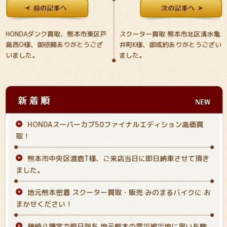
HONDAダンク買取、熊本市東区戸
スクーター買取 熊本市北区清水亀
島西O様、御依頼ありがとうござ
井町K様、御成約ありがとうござい
いました。
ました。
HONDAスーパーカブ50ファイナルエディション高価買
取！
熊本市中央区渡鹿T様、ご来店当日に即日納車させて頂き
ました。
地元熊本密着 スクーター買取・販売 みのまるバイクに お
まかせください！
藤崎八旛宮で朔日詣を 地元熊本の震災被災地に思いを馳