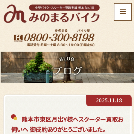
t
o
g
g
l
e
n
a
v
i
g
a
t
2025.11.18
i
o
n
熊本市東区月出Y様へスクーター買取お
伺いへ 御成約ありがとうございました。