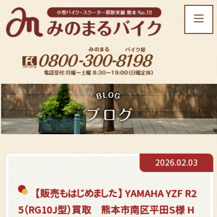
t
o
g
g
l
e
n
a
v
i
g
a
t
2026.02.03
i
o
n
【販売もはじめました】 YAMAHA YZF R2
5（RG10J型）買取 熊本市南区平田S様 H