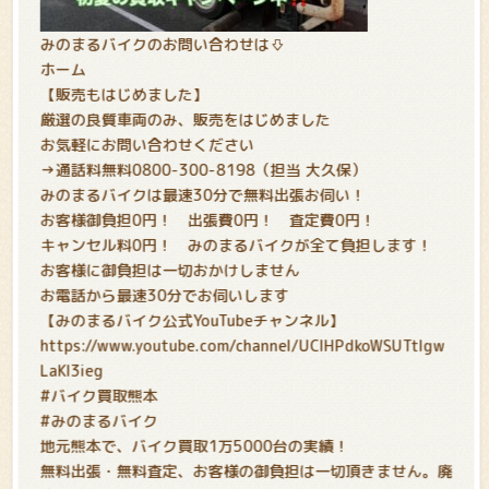
みのまるバイクのお問い合わせは⇩
ホーム
【販売もはじめました】
厳選の良質車両のみ、販売をはじめました
お気軽にお問い合わせください
→通話料無料0800-300-8198（担当 大久保）
みのまるバイクは最速30分で無料出張お伺い！
お客様御負担0円！ 出張費0円！ 査定費0円！
キャンセル料0円！ みのまるバイクが全て負担します！
お客様に御負担は一切おかけしません
お電話から最速30分でお伺いします
【みのまるバイク公式YouTubeチャンネル】
https://www.youtube.com/channel/UCIHPdkoWSUTtIgw
LaKl3ieg
#バイク買取熊本
#みのまるバイク
地元熊本で、バイク買取1万5000台の実績！
無料出張・無料査定、お客様の御負担は一切頂きません。廃