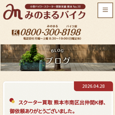
t
o
g
g
l
e
n
a
v
i
g
a
t
2026.04.28
i
o
n
スクーター買取 熊本市南区出仲間K様、
御依頼ありがとうございました。