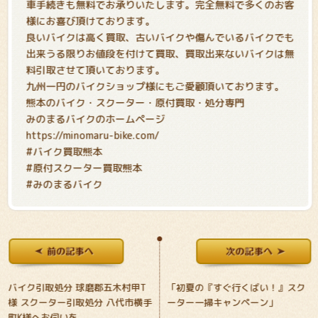
車手続きも無料でお承りいたします。完全無料で多くのお客
様にお喜び頂けております。
良いバイクは高く買取、古いバイクや傷んでいるバイクでも
出来うる限りお値段を付けて買取、買取出来ないバイクは無
料引取させて頂いております。
九州一円のバイクショップ様にもご愛顧頂いております。
熊本のバイク・スクーター・原付買取・処分専門
みのまるバイクのホームページ
https://minomaru-bike.com/
#バイク買取熊本
#原付スクーター買取熊本
#みのまるバイク
バイク引取処分 球磨郡五木村甲T
「初夏の『すぐ行くばい！』スク
様 スクーター引取処分 八代市横手
ーター一掃キャンペーン」
町K様へお伺いを