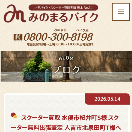
t
o
g
g
l
e
n
a
v
i
g
a
t
2026.05.14
i
o
n
スクーター買取 水俣市桜井町S様 スク
ーター無料出張査定 人吉市北泉田町T様へ