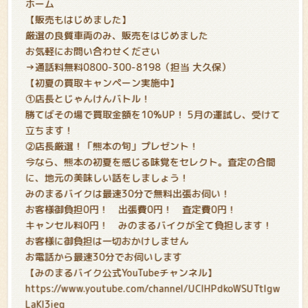
ホーム
【販売もはじめました】
厳選の良質車両のみ、販売をはじめました
お気軽にお問い合わせください
→通話料無料0800-300-8198（担当 大久保）
【初夏の買取キャンペーン実施中
】
①店長とじゃんけんバトル！
勝てばその場で買取金額を10%UP！ 5月の運試し、受けて
立ちます！
②店長厳選！「熊本の旬」プレゼント！
今なら、熊本の初夏を感じる味覚をセレクト。査定の合間
に、地元の美味しい話をしましょう！
みのまるバイクは最速30分で無料出張お伺い！
お客様御負担0円！ 出張費0円！ 査定費0円！
キャンセル料0円！ みのまるバイクが全て負担します！
お客様に御負担は一切おかけしません
お電話から最速30分でお伺いします
【みのまるバイク公式YouTubeチャンネル】
https://www.youtube.com/channel/UCIHPdkoWSUTtIgw
LaKl3ieg