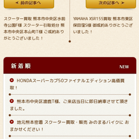
スクーター買取 熊本市中央区水前
YAMAHA XSR155買取 熊本市東区
寺公園F様 スクーター引取処分 熊
保田窪S様 御成約ありがとうござ
本市中央区本山町T様 ご成約あり
いました！
がとうございました！
HONDAスーパーカブ50ファイナルエディション高価買
取！
熊本市中央区渡鹿T様、ご来店当日に即日納車させて頂き
ました。
地元熊本密着 スクーター買取・販売 みのまるバイクに お
まかせください！