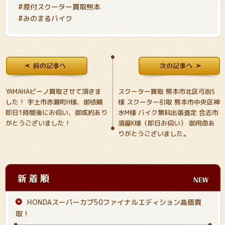
#原付スクーター買取熊本
#みのまるバイク
YAMAHAビーノ買取させて頂きま
スクーター買取 熊本市北区弓削S
した！ 宇土市赤瀬町H様、御依頼
様 スクーター引取 熊本市中央区神
即日1時間後にお伺い、御成約あり
水M様 バイク無料出張査定 合志市
がとうございました！
須屋K様（即日お伺い） 御用命あ
りがとうございました。
HONDAスーパーカブ50ファイナルエディション高価買
取！