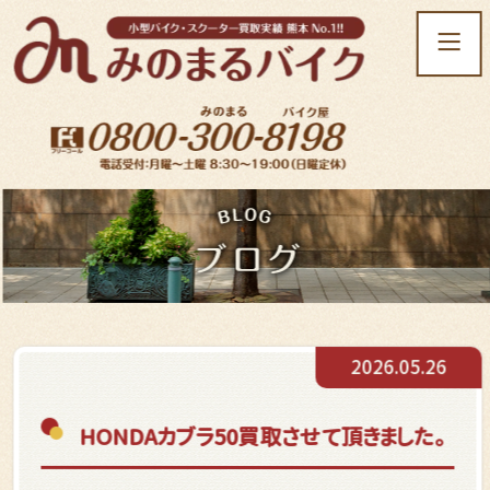
t
o
g
g
l
e
n
a
v
i
g
a
t
2026.05.26
i
o
n
HONDAカブラ50買取させて頂きました。