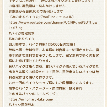
キャンセル料0円！ みのまるバイクが全て負担します！
お客様に御負担は一切おかけしません
お電話から最速30分でお伺いします
【みのまるバイク公式YouTubeチャンネル】
https://www.youtube.com/channel/UCIHPdkoWSUTtIgw
LaKl3ieg
#バイク買取熊本
#みのまるバイク
地元熊本で、バイク買取1万5000台の実績！
無料出張・無料査定、お客様の御負担は一切頂きません。廃
車手続きも無料でお承りいたします。完全無料で多くのお客
様にお喜び頂けております。
良いバイクは高く買取、古いバイクや傷んでいるバイクでも
出来うる限りお値段を付けて買取、買取出来ないバイクは無
料引取させて頂いております。
九州一円のバイクショップ様にもご愛顧頂いております。
熊本のバイク・スクーター・原付買取・処分専門
みのまるバイクのホームページ
https://minomaru-bike.com/
#バイク買取熊本