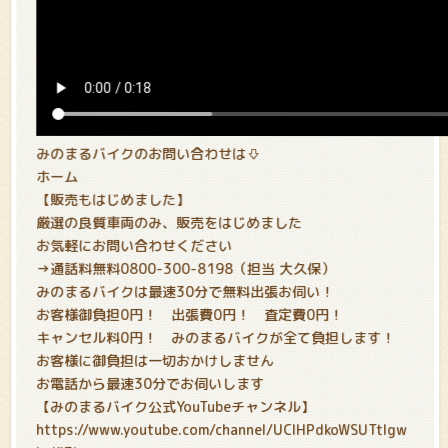
みのまるバイクのお問い合わせは⇩
ホーム
【販売もはじめました】
厳選の良質車両のみ、販売をはじめました
お気軽にお問い合わせください
→通話料無料0800-300-8198（担当 大久保）
みのまるバイクは最速30分で無料出張お伺い！
お客様御負担0円！ 出張費0円！ 査定費0円！
キャンセル料0円！ みのまるバイクが全て負担します！
お客様に御負担は一切おかけしません
お電話から最速30分でお伺いします
【みのまるバイク公式YouTubeチャンネル】
https://www.youtube.com/channel/UCIHPdkoWSUTtIgw