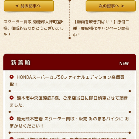
スクーター買取 菊池郡大津町室H
【梅雨を吹き飛ばせ！】原付二
様、御成約ありがとうございまし
種・買取強化キャンペーン開催
た！
中！
HONDAスーパーカブ50ファイナルエディション高価買
取！
熊本市中央区渡鹿T様、ご来店当日に即日納車させて頂き
ました。
地元熊本密着 スクーター買取・販売 みのまるバイクに お
まかせください！