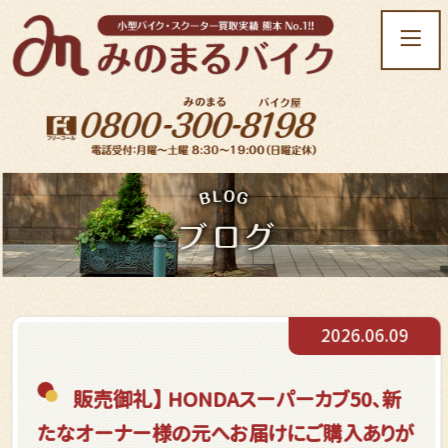
t
o
g
g
l
e
n
a
v
i
g
a
t
2026.06.09
i
o
n
販売御礼】 HONDAスーパーカブ50、新
たなオーナー様の元へお届けに
ご購入ありが