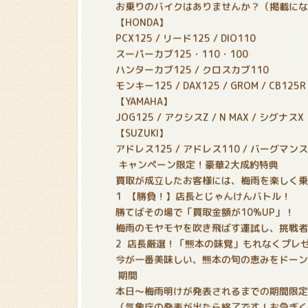
お乗りのバイクはありませんか？（掲載に
【HONDA】
PCX125 / リード125 / DIO110
スーパーカブ125・110・100
ハンターカブ125 / クロスカブ110
モンキー125 / DAX125 / GROM / CB125R
【YAMAHA】
JOG125 / アクシスZ / N MAX / シグナスX
【SUZUKI】
アドレス125 / アドレス110 / バーグマン
キャンペーン限定！豪華2大成約特典
買取が成立したお客様には、梅雨を楽しく乗
1
【勝負！】店長とじゃんけんバトル！
勝てばその場で「買取金額が10%UP」！
梅雨のモヤモヤを吹き飛ばす運試し、挑戦者
2
店長厳選！「熊本の味覚」もれなくプレ
今が一番美味しい、熊本の旬の恵みをドーン
期間
本日〜梅雨明けが発表されるまでの期間限定
（気象庁の発表が出たら終了です！お急ぎく