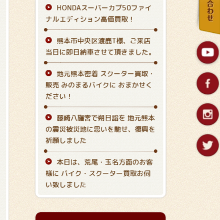
HONDAスーパーカブ50ファイ
ナルエディション高価買取！
熊本市中央区渡鹿T様、ご来店
当日に即日納車させて頂きました。
地元熊本密着 スクーター買取・
販売 みのまるバイクに おまかせく
ださい！
藤崎八旛宮で朔日詣を 地元熊本
の震災被災地に思いを馳せ、復興を
祈願しました
本日は、荒尾・玉名方面のお客
様に バイク・スクーター買取お伺
い致しました