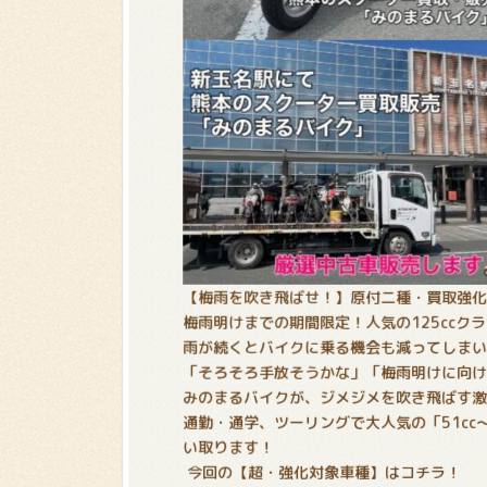
【梅雨を吹き飛ばせ！】原付二種・買取強
梅雨明けまでの期間限定！人気の125ccク
雨が続くとバイクに乗る機会も減ってしま
「そろそろ手放そうかな」「梅雨明けに向
みのまるバイクが、ジメジメを吹き飛ばす
通勤・通学、ツーリングで大人気の「51cc
い取ります！
今回の【超・強化対象車種】はコチラ！