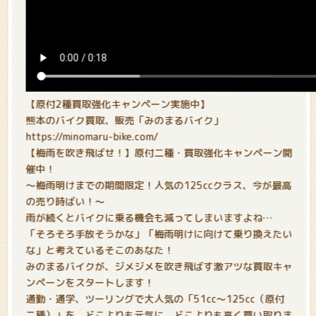
【原付2種買取強化キャンペーン実施中
】
熊本のバイク買取、販売「みのまるバイク」
https://minomaru-bike.com/
【梅雨を吹き飛ばせ！】原付二種・買取強化キャンペーン開
催中！
〜梅雨明けまでの期間限定！人気の125ccクラス、今が最高
の売り時ばい！〜
雨が続くとバイクに乗る機会も減ってしまいますよね…
「そろそろ手放そうかな」「梅雨明けに向けて乗り換えたい
な」と考えているそこのあなた！
みのまるバイクが、ジメジメを吹き飛ばす激アツな買取キャ
ンペーンをスタートします！
通勤・通学、ツーリングで大人気の「51cc〜125cc（原付
二種）」を、どこよりも元気に、どこよりも高く買い取りま