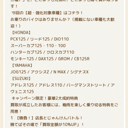
す！
今回の【超・強化対象車種】はコチラ！
お乗りのバイクはありませんか？（掲載にない車種も大歓
迎！）
【HONDA】
PCX125 / リード125 / DIO110
スーパーカブ125・110・100
ハンターカブ125 / クロスカブ110
モンキー125 / DAX125 / GROM / CB125R
【YAMAHA】
JOG125 / アクシスZ / N MAX / シグナスX
【SUZUKI】
アドレス125 / アドレス110 / バーグマンストリート / ア
ヴェニス125
キャンペーン限定！豪華2大成約特典
買取が成立したお客様には、梅雨を楽しく乗り切る特典をご
用意！
1
【勝負！】店長とじゃんけんバトル！
勝てばその場で「買取金額が10%UP」！