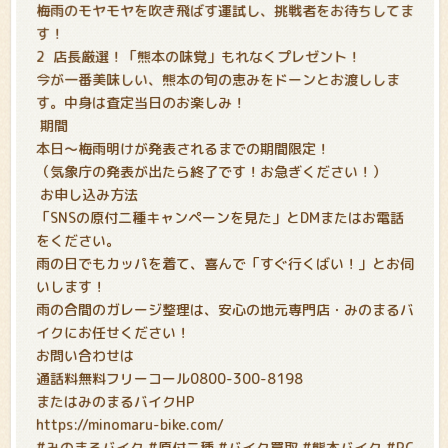
梅雨のモヤモヤを吹き飛ばす運試し、挑戦者をお待ちしてま
す！
2
店長厳選！「熊本の味覚」もれなくプレゼント！
今が一番美味しい、熊本の旬の恵みをドーンとお渡ししま
す。中身は査定当日のお楽しみ！
期間
本日〜梅雨明けが発表されるまでの期間限定！
（気象庁の発表が出たら終了です！お急ぎください！）
お申し込み方法
「SNSの原付二種キャンペーンを見た」とDMまたはお電話
をください。
雨の日でもカッパを着て、喜んで「すぐ行くばい！」とお伺
いします！
雨の合間のガレージ整理は、安心の地元専門店・みのまるバ
イクにお任せください！
お問い合わせは
通話料無料フリーコール0800-300-8198
またはみのまるバイクHP
https://minomaru-bike.com/
#みのまるバイク #原付二種 #バイク買取 #熊本バイク #PC