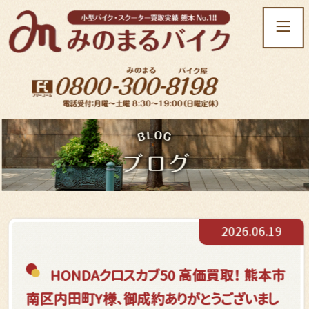
t
o
g
g
l
e
n
a
v
i
g
a
t
2026.06.19
i
o
n
HONDAクロスカブ50 高価買取！ 熊本市
南区内田町Y様、御成約ありがとうございまし