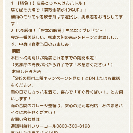
1
【勝負！】店長とじゃんけんバトル！
勝てばその場で「買取金額が10%UP」！
梅雨のモヤモヤを吹き飛ばす運試し、挑戦者をお待ちしてま
す！
2
店長厳選！「熊本の味覚」もれなくプレゼント！
今が一番美味しい、熊本の旬の恵みをドーンとお渡ししま
す。中身は査定当日のお楽しみ！
期間
本日〜梅雨明けが発表されるまでの期間限定！
（気象庁の発表が出たら終了です！お急ぎください！）
お申し込み方法
「SNSの原付二種キャンペーンを見た」とDMまたはお電話
をください。
雨の日でもカッパを着て、喜んで「すぐ行くばい！」とお伺
いします！
雨の合間のガレージ整理は、安心の地元専門店・みのまるバ
イクにお任せください！
お問い合わせは
通話料無料フリーコール0800-300-8198
またはみのまるバイクHP