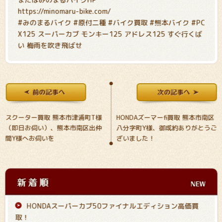
https://minomaru-bike.com/
#みのまるバイク #原付二種 #バイク買取 #熊本バイク #PC
X125 スーパーカブ モンキー125 アドレス125 すぐ行くば
い 梅雨を吹き飛ばせ
スクーター買取 熊本市津浦町T様
HONDAズーマーfi買取 熊本市南区
（即日お伺い）、熊本市南区出仲
八分字町Y様、御成約ありがとうご
間Y様へお伺いを
ざいました！
HONDAスーパーカブ50ファイナルエディション高価買
取！