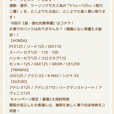
通勤・通学、ツーリングで大人気の「51cc〜125cc（原付
二種）」を、どこよりも元気に、どこよりも高く買い取りま
す！
今回の【超・強化対象車種】はコチラ！
お乗りのバイクはありませんか？（掲載にない車種も大歓
迎！）
【HONDA】
PCX125 / リード125 / DIO110
スーパーカブ125・110・100
ハンターカブ125 / クロスカブ110
モンキー125 / DAX125 / GROM / CB125R
【YAMAHA】
JOG125 / アクシスZ / N MAX / シグナスX
【SUZUKI】
アドレス125 / アドレス110 / バーグマンストリート / ア
ヴェニス125
キャンペーン限定！豪華2大成約特典
買取が成立したお客様には、梅雨を楽しく乗り切る特典をご
用意！