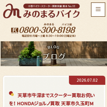
t
o
g
g
l
e
n
a
v
i
g
a
t
2026.07.02
i
o
n
天草市牛深までスクーター買取お伺い
を！ HONDAジョルノ買取 天草市久玉町M