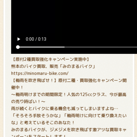
【原付2種買取強化キャンペーン実施中
】
熊本のバイク買取、販売「みのまるバイク」
https://minomaru-bike.com/
【梅雨を吹き飛ばせ！】原付二種・買取強化キャンペーン開
催中！
〜梅雨明けまでの期間限定！人気の125ccクラス、今が最高
の売り時ばい！〜
雨が続くとバイクに乗る機会も減ってしまいますよね…
「そろそろ手放そうかな」「梅雨明けに向けて乗り換えたい
な」と考えているそこのあなた！
みのまるバイクが、ジメジメを吹き飛ばす激アツな買取キャ
ンペーンをスタートします！