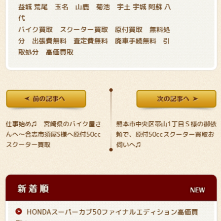
益城 荒尾 玉名 山鹿 菊池 宇土 宇城 阿蘇 八
代
バイク買取 スクーター買取 原付買取 無料処
分 出張費無料 査定費無料 廃車手続無料 引
取処分 高価買取
仕事始め♫ 宮崎県のバイク屋さ
熊本市中央区帯山1丁目Ｓ様の御依
んへ～合志市須屋S様へ原付50cc
頼で、原付50ccスクーター買取お
スクーター買取
伺いへ♫
HONDAスーパーカブ50ファイナルエディション高価買