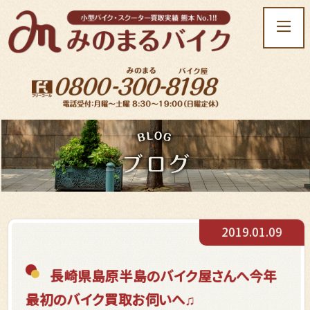
t
o
g
g
l
e
n
a
v
i
g
a
t
2019.01.09
i
o
n
長崎県島原半島のバイク屋さんへ今年
最初のバイク買取お伺いへ♫