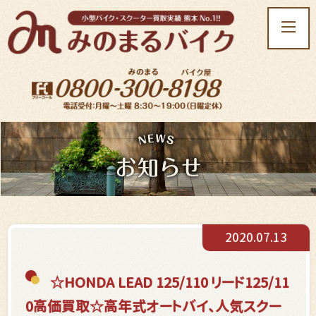
t
o
g
g
l
e
n
a
v
i
g
a
t
2020.07.13
i
o
n
☆HONDA LEAD 125/110 リード125/11
0高価買取☆高年式オートバイ、人気スクー