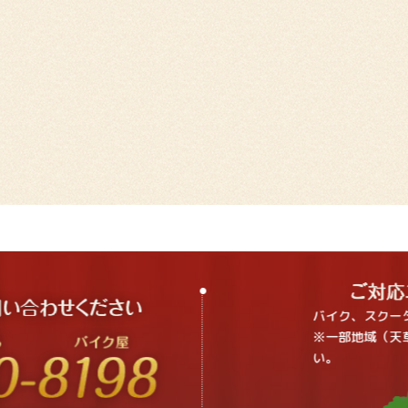
バイク、スクー
※一部地域（天
い。