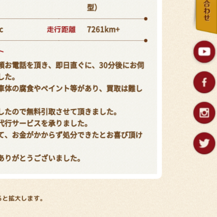
型）
走行距離
c
7261km+
ト
頼お電話を頂き、即日直ぐに、30分後にお伺
した。
車体の腐食やペイント等があり、買取は難し
したので無料引取させて頂きました。
代行サービスを承りました。
て、お金がかからず処分できたとお喜び頂け
ありがとうございました。
ると拡大します。