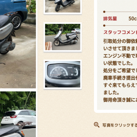
排気量
50c
スタッフコメン
引取処分の御依
いさせて頂きま
エンジン不動で
い状態でした。
処分をご希望で
廃車手続き提出
すぐ来てもらえ
ました。
御用命頂き誠に
写真をクリックす