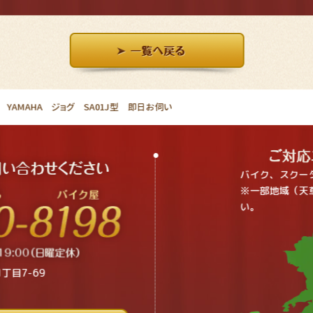
YAMAHA ジョグ SA01J型 即日お伺い
バイク、スクー
※一部地域（天
い。
丁目7-69