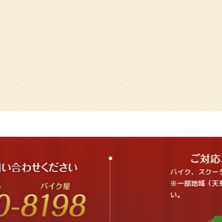
バイク、スクー
※一部地域（天
い。