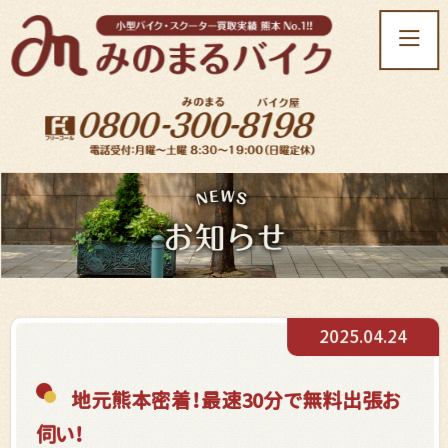
t
o
g
g
l
e
n
a
v
i
g
a
t
2025.04.24
i
o
n
地元熊本密着！最速30分で無料出張お
伺い！